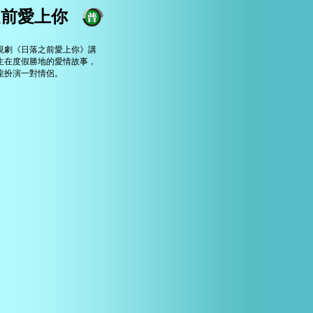
之前愛上你
視劇《日落之前愛上你》講
生在度假勝地的愛情故事，
龍扮演一對情侶。