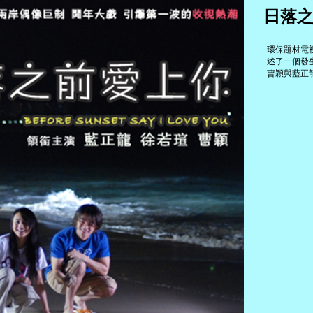
日落
環保題材電
述了一個發
曹穎與藍正