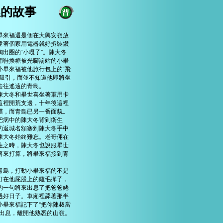
裡的故事
畢來福還是個在大興安嶺放
逮著個家用電器就好拆裝鑽
淘出圈的“小嘎子”。陳大冬
用鞋換糖被光腳罰站的小畢
小畢來福被他旅行包上的“飛
”吸引，而並不知道他即將坐
去往遙遠的青島。
陳大冬和畢世喜坐著軍用卡
這裡開荒支邊，十年後這裡
樸，而青島已另一番面貌。
把病中的陳大冬背到衛生
的返城名額塞到陳大冬手中
陳大冬始終難忘。老哥倆在
往之時，陳大冬也說服畢世
將來打算，將畢來福接到青
青島，打動小畢來福的不是
打在他屁股上的雞毛撣子，
的一句將來出息了把爸爸姥
過好日子。車廂裡舔著那半
小畢來福記下了“把你陳叔當
得出息，離開他熟悉的山嶺。