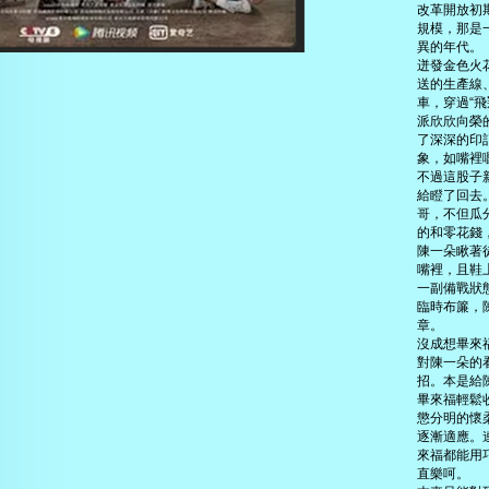
改革開放初
規模，那是
異的年代。
迸發金色火
送的生產線
車，穿過“
派欣欣向榮
了深深的印
象，如嘴裡
不過這股子
給瞪了回去
哥，不但瓜
的和零花錢
陳一朵瞅著
嘴裡，且鞋
一副備戰狀
臨時布簾，
章。
沒成想畢來
對陳一朵的
招。本是給
畢來福輕鬆
懲分明的懷
逐漸適應。
來福都能用
直樂呵。