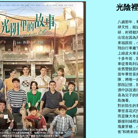
光陰
八歲那年，
肆天性，能
研，村裡都
出現在因為
來福跟前，
翔自行車廠
上綠皮火車
十多年前，
車從青島到
依舊豐饒質
當年畢世喜
隊，將唯一
那段記憶，
酒中訴說過
喜為兒子的
島撫養。
對於陌生的
畢世喜花式
而是陳大冬
爺接到城裡
塊麥芽糖，
爸”和將來