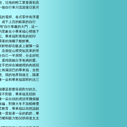
期，沿海的輕工業發展初具
一個自行車川流迎接日新月
花的電焊、各式零件有序運
、成千上百的嶄新的自行
飛翔”自行車廠的大門，這一
的景象在小畢來福心裡烙下
記。畢來福對青島的初印
嚼著的海蠣子般鮮爽。
新鮮勁卻在飯桌上被陳一朵
。這個從山裡突如其來的哥
分自己一半房間，分走好吃
，還得跟她分享爸媽的愛。
徒手把掉在褲縫裡的肉抓回
上佈滿泥巴的畢來福，全然
態。我的地界我做主，隔著
陳一朵和畢來福當即約法三
福哪是那麼容易對付的主。
看不對眼，畢來福見招拆
陳一朵出頭的虎頭哥幾個被
收編，對陳大冬不加棍棒獎
柔教育，畢來福以坦然認錯
連一貫寵著一朵的奶奶，畢
巧嘴和眼力勁兒哄得老太太