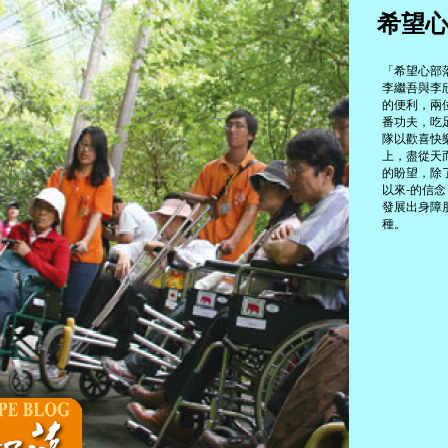
希望
「希望心部
李繼吾與李
的便利，兩
番功夫，吃
隊以歡喜快
上，盡從天
的盼望，除
以來-的信
發展出身障
種。