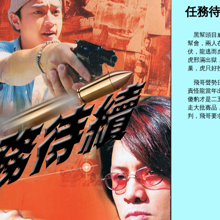
任務
黑幫頭目威
幫會，兩人
伏，龍逃而
虎邢滿出獄
巢，虎只好
飛哥聲勢日
責怪龍當年
傻豹才是二
走大批毐品
判，飛哥要