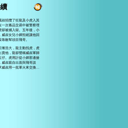
待續
叔招攬了狂龍及小虎入其
在一次毐品交易中被警察埋
虎卻被捕入獄。五年後，小
，威叔女兒小嬋拒絕讓他回
投靠敵幫頭目飛哥。
漸浩大，龍主動找虎，虎
出賣他，龍卻聲稱威叔軍師
五仔。虎用計從小嬋那邊搶
，威叔親自出面與飛哥談
求威叔用一批軍火來交換…